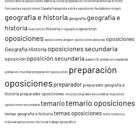
convocatoria oposiciones valencia
curso preparación
economía señorial
errores
frecuentes oposiciones
España franquista
estrés opositores
feudalismo origen
geografia e historia
geografía e
geografía
historia
historia
oposicion
Guerra Civil
II república
oposiciones
oposiciones
oposiciones Aragón
oposiciones Asturias
oposiciones secundaria
Geografía Historia
oposición secundaria
oposición
países UE
población española
preparación
población mundial
preparación oposciones
oposiciones
preparador
preparador geografía e
historia
preparador oposiciones
recursos digitales secundaria
requisitos
temario oposiciones
temario
oposiciones secundaria
temas oposiciones
temas geografía e historia
texto histórico
tribunal oposiciones
técnicas trabajo geográfico