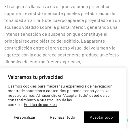
El rasgo más llamativo es el gran volumen prismático
superior, revestido mediante paneles prefabricados de
tonalidad amarilla. Este cuerpo aparece proyectado en un
acusado voladizo sobre la planta inferior, generando una
intensa sensación de suspensión que constituye el
principal recurso plástico del edificio. La aparente
contradicción entre el gran peso visual del volumen y la
ligereza con la que parece sostenerse produce un efecto
dinámico de enorme fuerza expresiva.
La utilización del color posee igualmente una clara función
Valoramos tu privacidad
arquitectónica. Frente al predominio del blanco o del
Usamos cookies para mejorar su experiencia de navegación,
hormigón desnudo característico del racionalismo clásico,
mostrarle anuncios o contenidos personalizados y analizar
Fernández-Albalat convierte el revestimiento amarillo en
nuestro tráfico. Al hacer clic en “Aceptar todo” usted da su
consentimiento a nuestro uso de las
un auténtico elemento compositivo que individualiza el
cookies.
Política de cookies
edificio y rompe la monotonía habitual de los espacios
industriales. El color deja de ser un simple acabado
Personalizar
Rechazar todo
Aceptar todo
superficial para convertirse en un recurso expresivo capaz
de modificar la percepción del volumen.