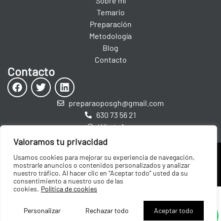
Sobre mí
Temario
Preparación
Metodología
Blog
Contacto
Contacto
preparaoposgh@gmail.com
630 73 56 21
WhatsApp
Valoramos tu privacidad
Política de Privacidad
Política de Cookies
Usamos cookies para mejorar su experiencia de navegación,
mostrarle anuncios o contenidos personalizados y analizar
nuestro tráfico. Al hacer clic en “Aceptar todo” usted da su
consentimiento a nuestro uso de las
cookies.
Política de cookies
Personalizar
Rechazar todo
Aceptar todo