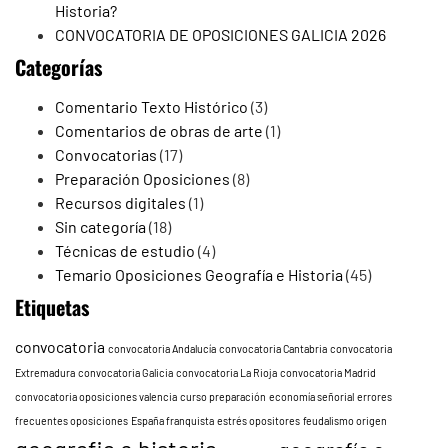
Historia?
CONVOCATORIA DE OPOSICIONES GALICIA 2026
Categorías
Comentario Texto Histórico
(3)
Comentarios de obras de arte
(1)
Convocatorias
(17)
Preparación Oposiciones
(8)
Recursos digitales
(1)
Sin categoría
(18)
Técnicas de estudio
(4)
Temario Oposiciones Geografía e Historia
(45)
Etiquetas
convocatoria
convocatoria Andalucía
convocatoria Cantabria
convocatoria
Extremadura
convocatoria Galicia
convocatoria La Rioja
convocatoria Madrid
convocatoria oposiciones valencia
curso preparación
economía señorial
errores
frecuentes oposiciones
España franquista
estrés opositores
feudalismo origen