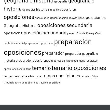
geografia e historia
geografía e
geografía
historia
historia
oposicion
Guerra Civil
II república
oposiciones
oposiciones
oposiciones Aragón
oposiciones Asturias
oposiciones secundaria
Geografía Historia
oposición secundaria
oposición
países UE
población española
preparación
población mundial
preparación oposciones
oposiciones
preparador
preparador geografía e
historia
preparador oposiciones
recursos digitales secundaria
requisitos
temario oposiciones
temario
oposiciones secundaria
temas oposiciones
temas geografía e historia
texto histórico
tribunal oposiciones
técnicas trabajo geográfico